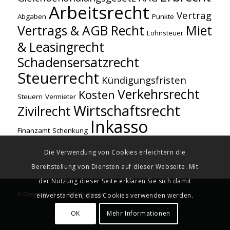
Arbeitsrecht
Vertrag
Abgaben
Punkte
Vertrags & AGB Recht
Miet
Lohnsteuer
& Leasingrecht
Schadensersatzrecht
Steuerrecht
Kündigungsfristen
Verkehrsrecht
Kosten
Steuern
Vermieter
Wirtschaftsrecht
Zivilrecht
Inkasso
Finanzamt
Schenkung
Die Verwendung von Cookies erleichtern die
Bereitstellung von Diensten auf dieser Webseite. Mit
der Nutzung dieser Seite erklären Sie sich damit
© Copyright - A.I.S. Rechtsanwälte -
powered by Enfold WordPress
einverstanden, dass Cookies verwenden werden.
Theme
OK
Mehr Informationen