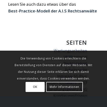
Lesen Sie auch dazu etwas über das
Best-Practice-Modell der A.I.S Rechtsanwälte
SEITEN
Wartungsarbeiten
Willkommen
Die Verwendung von Cookies erleichtern die
Rechtsgebiet
Bereitstellung von Diensten auf dieser Webseite. Mit
Arbeitsrecht
der Nutzung dieser Seite erklären Sie sich damit
Initiative 50-Plus
einverstanden, dass Cookies verwenden werden.
Rechengrößen Sozialvers. 2007
OK
Mehr Informationen
Gleichbehandlungsgesetz AAG
Kündigungsfristen
Kündigung