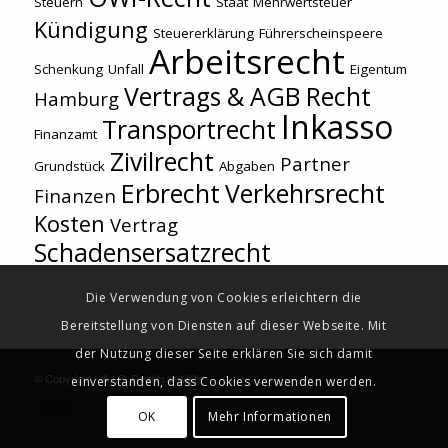
Steuern
Staat
Mehrwertsteuer
Kündigung
Steuererklärung
Führerscheinspeere
Arbeitsrecht
Schenkung
Unfall
Eigentum
Vertrags & AGB Recht
Hamburg
Inkasso
Transportrecht
Finanzamt
Zivilrecht
Partner
Grundstück
Abgaben
Erbrecht
Verkehrsrecht
Finanzen
Kosten
Vertrag
Schadensersatzrecht
Die Verwendung von Cookies erleichtern die
Bereitstellung von Diensten auf dieser Webseite. Mit
der Nutzung dieser Seite erklären Sie sich damit
© Copyright - A.I.S. Rechtsanwälte -
powered by Enfold WordPress
einverstanden, dass Cookies verwenden werden.
Theme
OK
Mehr Informationen