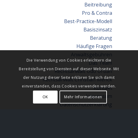
Beitreibung
Pro & Contra
Best-Practice-Modell
Basiszinsatz
Beratung
Häufige Fragen
Anwaltsgebühren
Die Verwendung von Cookies erleichtern die
Das Team
Bereitstellung von Diensten auf dieser Webseite. Mit
Rechtsanwalt Udo Urban
der Nutzung dieser Seite erklären Sie sich damit
Rechtsanwalt Christian Menck
einverstanden, dass Cookies verwenden werden.
Kontakt
Impressum
OK
Mehr Informationen
Datenschutzerklärung
Datenverarbeitung
Sitmap
Partner