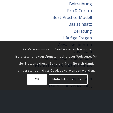
Beitreibung
Pro & Contra
Best-Practice-Modell
Basiszinsatz
Beratung
Häufige Fragen
Anwaltsgebühren
Die Verwendung von Cookies erleichtern die
Das Team
Bereitstellung von Diensten auf dieser Webseite. Mit
Rechtsanwalt Udo Urban
der Nutzung dieser Seite erklären Sie sich damit
Rechtsanwalt Christian Menck
einverstanden, dass Cookies verwenden werden.
Kontakt
Impressum
OK
Mehr Informationen
Datenschutzerklärung
Datenverarbeitung
Sitmap
Partner