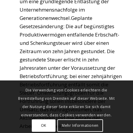
um eine grundlegende Entlastung der
Unternehmensnachfolge im
Generationenwechsel.Geplante
Gesetzesänderung: Die auf begünstigtes
Produktivvermögen entfallende Erbschaft-
und Schenkungsteuer wird über einen
Zeitraum von zehn Jahren gestundet. Die
gestundete Steuer erlischt in zehn
Jahresraten unter der Voraussetzung der
Betriebsfortführung; bei einer zehnjährigen
Betriebsfortführung entfällt somit die
Die Verwendung von Cookies erleichtern die
Steuer. Orientierungsgrößen für die
Bereitstellung von Diensten auf dieser Webseite. Mit
Fortführung sollen insbesondere der
der Nutzung dieser Seite erklären Sie sich damit
Umsatz, das Auftragsvolumen, das
einverstanden, dass Cookies verwenden werden.
Aktivvermögen und die Anzahl der
Arbeitnehmer sein.
OK
Mehr Informationen