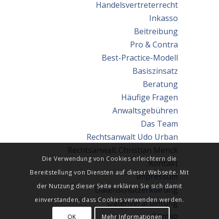
Handelsvertreterrecht
Inkasso
Beitreibung
Pro & Contra
Best-Practice-Modell
Basiszinsatz
Beratung
Häufige Fragen
Anwaltsgebühren
Das Team
Rechtsanwalt Udo Urban
Rechtsanwalt Christian Menck
Die Verwendung von Cookies erleichtern die
Kontakt
Bereitstellung von Diensten auf dieser Webseite. Mit
Impressum
der Nutzung dieser Seite erklären Sie sich damit
Datenschutzerklärung
einverstanden, dass Cookies verwenden werden.
Datenverarbeitung
Sitmap
OK
Mehr Informationen