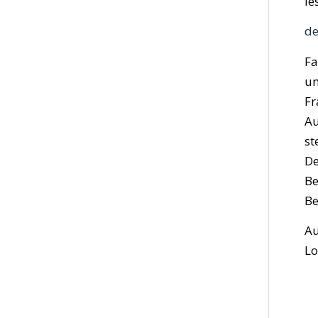
le
de
Fa
un
Fr
Au
st
De
Be
Be
Au
Lo