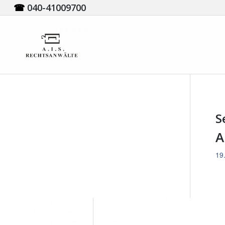
☎
040-41009700
S
A
19