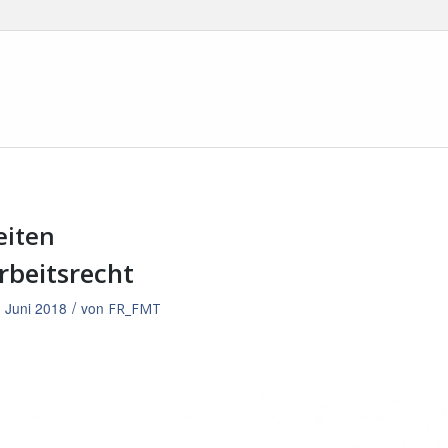
eiten
rbeitsrecht
/
. Juni 2018
von
FR_FMT