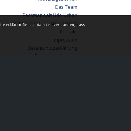
Das Team
Rechtsanwalt Udo Urban
Rechtsanwalt Christian Menck
ite erklären Sie sich damit einverstanden, dass
Kontakt
Impressum
Datenschutzerklärung
Datenverarbeitung
Sitmap
Partner
KATEGORIEN
Keine Kategorien
ARCHIV