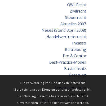
OWI-Recht
Zivilrecht
Steuerrecht
Aktuelles 2007
Neues (Stand: April 2008)
Handelsvertreterrecht
Inkasso
Beitreibung
Pro & Contra
Best-Practice-Modell
Basiszinsatz
Beratung
Häufige Fragen
Die Verwendung von Cookies erleichtern die
Anwaltsgebühren
Bereitstellung von Diensten auf dieser Webseite. Mit
Das Team
der Nutzung dieser Seite erklären Sie sich damit
Rechtsanwalt Udo Urban
einverstanden, dass Cookies verwenden werden.