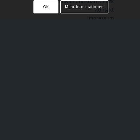
Rechtsanwalt Christian Menck
OK
Mehr Informationen
Kontakt
Impressum
Datenschutzerklärung
Datenverarbeitung
Sitmap
Partner
KATEGORIEN
Keine Kategorien
ARCHIV