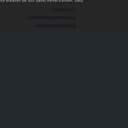
ite erklären Sie sich damit einverstanden, dass
Kontakt
Impressum
Datenschutzerklärung
Datenverarbeitung
Sitmap
Partner
KATEGORIEN
Keine Kategorien
ARCHIV