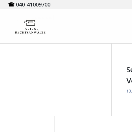
☎
040-41009700
S
V
19