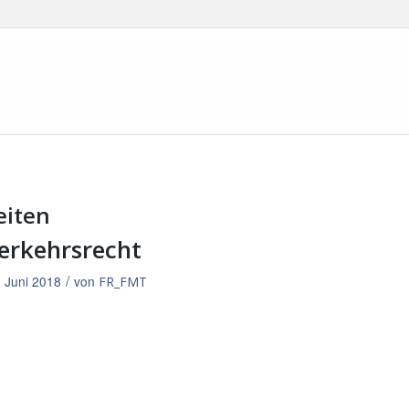
eiten
erkehrsrecht
/
. Juni 2018
von
FR_FMT