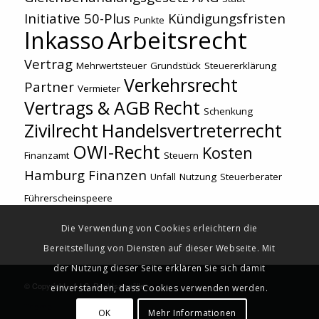
Initiative 50-Plus
Kündigungsfristen
Punkte
Arbeitsrecht
Inkasso
Vertrag
Mehrwertsteuer
Grundstück
Steuererklärung
Verkehrsrecht
Partner
Vermieter
Vertrags & AGB Recht
Schenkung
Zivilrecht
Handelsvertreterrecht
OWI-Recht
Kosten
Finanzamt
Steuern
Hamburg
Finanzen
Unfall
Nutzung
Steuerberater
Führerscheinspeere
Die Verwendung von Cookies erleichtern die
Bereitstellung von Diensten auf dieser Webseite. Mit
der Nutzung dieser Seite erklären Sie sich damit
© Copyright - A.I.S. Rechtsanwälte -
powered by Enfold WordPress
einverstanden, dass Cookies verwenden werden.
Theme
OK
Mehr Informationen